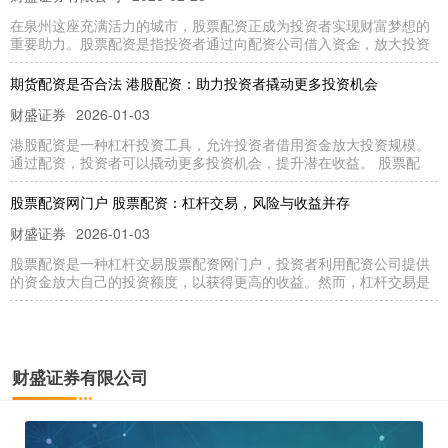
在泉州这座充满活力的城市，股票配资正成为投资者实现财富梦想的
重要助力。股票配资是指投资者通过向配资公司借入资金，放大投资
期货配资是否合法 港股配资：助力投资者撬动更多投资机会
财盛证券
2026-01-03
港股配资是一种杠杆投资工具，允许投资者借用资金放大投资规模。
通过配资，投资者可以撬动更多投资机会，提升潜在收益。 股票配
股票配资网门户 股票配资：杠杆交易，风险与收益并存
财盛证券
2026-01-03
股票配资是一种杠杆交易股票配资网门户，投资者利用配资公司提供
的资金放大自己的投资额度，以获得更高的收益。然而，杠杆交易是
网络股票配资 期货配资吧：专业配资平台，助你投资更轻松
财盛证券有限公司
2026-01-03
财盛证券有限公司
期货配资吧网络股票配资是一个专业的期货配资平台，致力于为投资
者提供安全、便捷、高效的配资服务。平台拥有强大的风控体系和专
炒股配资配资平台 普利制药（300630）再被证监会立案，涉巨额会