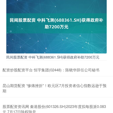
计差错恐有退市风险
财盛证券
2026-01-03
登录新浪财经APP 搜索【信披】查看更多考评等级 * **资金杠杆：**放
大投资资金，提高投资收益。 受损股民可至新浪股
互联网股票配资网 股配资平台：助您资金杠杆，投资无忧
财盛证券有限公司
2026-01-03
在当今竞争激烈的投资市场中互联网股票配资网，股配资平台应运而
生，为投资者提供了资金杠杆，助力其投资无忧。 此外，配资平台
民间股票配资 中科飞测(688361.SH)获得政府补助7200万元
配资好评，炒股配资门户优选推荐
配资炒股配资平台 恒宇集团(02448)：陈晓华辞任公司秘书
财盛证券
2026-07-07
在股市波动加剧的当下，越来越多的投资者开始关注配资这一工具。
配资，即通过杠杆放大资金，让投资者在行情向好时获得更高收益。
昆山期货配资 “惨痛挫折”！欧元区7月投资者信心指数远逊于预
期
股票配资资讯网 秦港股份(601326.SH)2023年度拟每股派0.083
元 7月17日除权除息