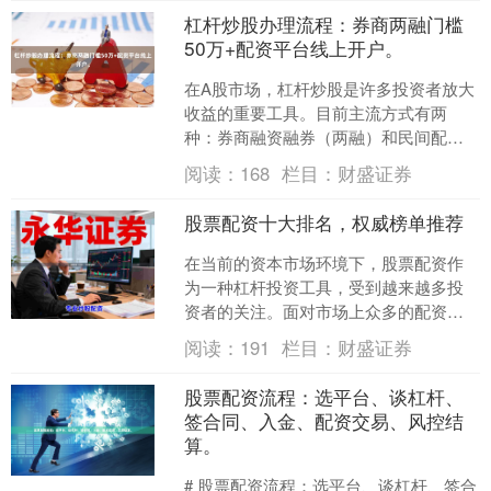
杠杆炒股办理流程：券商两融门槛
50万+配资平台线上开户。
在A股市场，杠杆炒股是许多投资者放大
收益的重要工具。目前主流方式有两
种：券商融资融券（两融）和民间配资
平台。本文将详细介绍这两种方式的办
阅读：
168
栏目：
财盛证券
理流程及核心门槛，帮助您....
股票配资十大排名，权威榜单推荐
在当前的资本市场环境下，股票配资作
为一种杠杆投资工具，受到越来越多投
资者的关注。面对市场上众多的配资平
台，如何选择一家安全、合规、服务优
阅读：
191
栏目：
财盛证券
质的平台，成为投资者面临....
股票配资流程：选平台、谈杠杆、
签合同、入金、配资交易、风控结
算。
# 股票配资流程：选平台、谈杠杆、签合