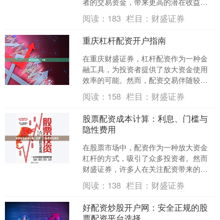
者的交易资金，带来更高的潜在收益，
但同时也伴随着显著的风险。本文将深
阅读：
183
栏目：
财盛证券
入解析股票配资保证金的核....
重庆杠杆配资开户指南
在重庆财盛证券，杠杆配资作为一种金
融工具，为投资者提供了放大资金使用
效率的可能。然而，配资交易伴随较高
风险，合规开户是保障自身权益的第一
阅读：
158
栏目：
财盛证券
步。本文将为您梳理重庆地....
股票配资成本计算：利息、门槛与
隐性费用
在股票市场中，配资作为一种放大资金
杠杆的方式，吸引了众多投资者。然而
财盛证券，许多人在关注配资带来的收
益潜力时，往往忽略了其背后的真实成
阅读：
138
栏目：
财盛证券
本。本文将详细解析股票配....
好配资炒股开户网：安全正规的股
票配资平台选择